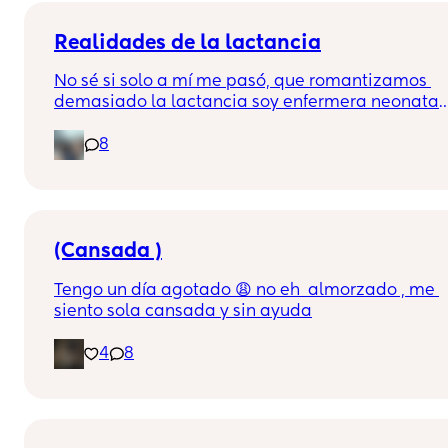
bebé!!
Realidades de la lactancia
No sé si solo a mí me pasó, que romantizamos 
demasiado la lactancia soy enfermera neonatal 
y siempre la apoyaré por su millón de beneficios, 
8
no es de mis mejores experiencias como madre 
primeriza, cuéntenme lo más fuerte que les pasó 
con su lactancia materna???así nos 
desahogamos 😉😉
(Cansada )
Tengo un día agotado 😩 no eh  almorzado , me 
siento sola cansada y sin ayuda
4
8