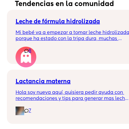
Tendencias en la comunidad
Leche de fórmula hidrolizada
Mi bebé va a empezar a tomar leche hidrolizada
porque ha estado con la tripa dura, muchas 
molestias, dificultad para hacer caca etc. 
8
Quisiera saber si alguna le da esta leche a su 
bebé y me puedan contar cómo les ha ido. 
Gracias!! 🙏🏼
Lactancia materna
Hola soy nueva aquí, quisiera pedir ayuda con 
recomendaciones y tips para generar mas leche 
para mi bebé, tiene ya 3 meses y siempre eh 
7
tenido que complementarle con fórmula ya que 
eh intentado de todo pero no produzco suficiente
leche y siento que no soy suficiente para mi 