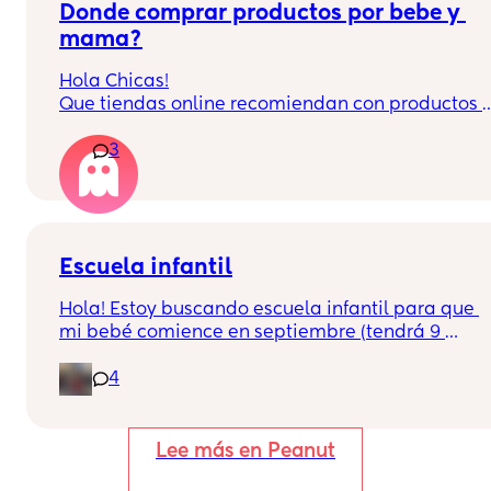
Donde comprar productos por bebe y 
mama?
Hola Chicas!
Que tiendas online recomiendan con productos 
para mama y bebe? Normalmente uso amazon, 
3
pero no hay un gran seleccion de algunos 
productos este categoria. Gracias!
Escuela infantil
Hola! Estoy buscando escuela infantil para que 
mi bebé comience en septiembre (tendrá 9 
meses en ese entonces). Alguna recomendación 
4
por la zona de de de Antiga Esquerra de 
l'Eixample o la Nova Esquerra de l'Eixample? 
Gracias!
Lee más en Peanut