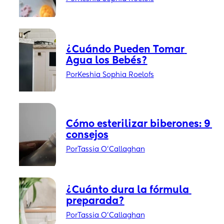
¿Cuándo Pueden Tomar 
Agua los Bebés?
Por
Keshia Sophia Roelofs
Cómo esterilizar biberones: 9 
consejos
Por
Tassia O'Callaghan
¿Cuánto dura la fórmula 
preparada?
Por
Tassia O'Callaghan