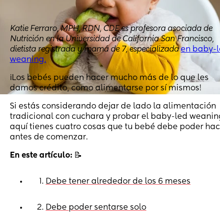
Katie Ferraro, MPH, RDN, CDE es profesora asociada de
Nutrición en la Universidad de California San Francisco,
dietista registrada y mamá de 7, especializada
en baby-
weaning.
¡Los bebés pueden hacer mucho más de lo que les
damos crédito, como alimentarse por sí mismos!
Si estás considerando dejar de lado la alimentación
tradicional con cuchara y probar el baby-led weanin
aquí tienes cuatro cosas que tu bebé debe poder hac
antes de comenzar.
En este artículo:
📝
Debe tener alrededor de los 6 meses
•
Debe poder sentarse solo
•