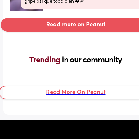
gripe así que todo bien ❤️‍🩹
Read more on Peanut
Trending 
in our community
Read More On Peanut