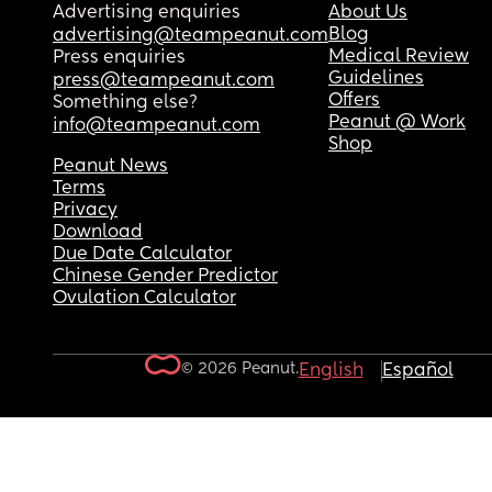
Advertising enquiries
About Us
Blog
advertising@teampeanut.com
Medical Review
Press enquiries
Guidelines
press@teampeanut.com
Offers
Something else?
Peanut @ Work
info@teampeanut.com
Shop
Peanut News
Terms
Privacy
Download
Due Date Calculator
Chinese Gender Predictor
Ovulation Calculator
© 2026 Peanut.
English
Español