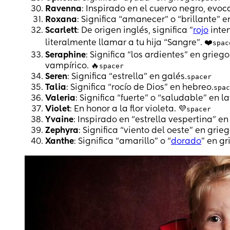
Ravenna
: Inspirado en el cuervo negro, evo
Roxana
: Significa “amanecer” o “brillante” 
Scarlett
: De origen inglés, significa "
rojo
inten
literalmente llamar a tu hija “Sangre". ❤️
spac
Seraphine
: Significa “los ardientes” en grie
vampírico. 🔥
spacer
Seren
: Significa “estrella” en galés.
spacer
Talia
: Significa “rocío de Dios” en hebreo.
spac
Valeria
: Significa “fuerte” o “saludable” en la
Violet
: En honor a la flor violeta. 💜
spacer
Yvaine
: Inspirado en “estrella vespertina” en
Zephyra
: Significa “viento del oeste” en grieg
Xanthe
: Significa “amarillo” o “
dorado
” en gr