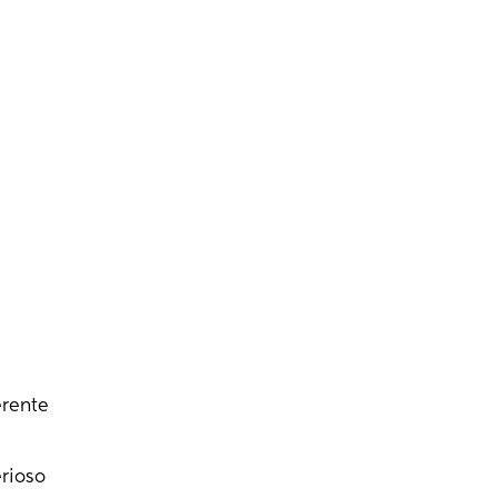
erente
rioso