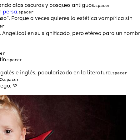
cando alas oscuras y bosques antiguos.
spacer
en
persa
.
spacer
so". Porque a veces quieres la estética vampírica sin
er
go. Angelical en su significado, pero etéreo para un nomb
er
tín.
spacer
 galés e inglés, popularizado en la literatura.
spacer
o.
spacer
iego. 💛