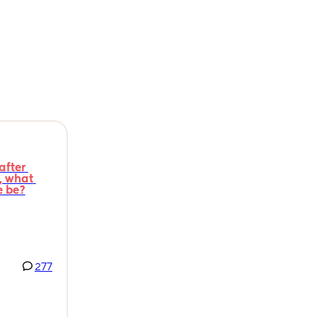
fter 
 what 
e be?
277