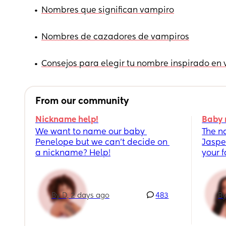
•
Nombres que significan vampiro
•
Nombres de cazadores de vampiros
•
Consejos para elegir tu nombre inspirado en
From our community
Nickname help!
Baby 
We want to name our baby 
The n
Penelope but we can’t decide on 
Jaspe
a nickname? Help!
your 
By D, 2 days ago
483
By