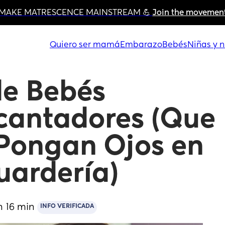
MAKE MATRESCENCE MAINSTREAM 💪 
Join the movemen
Quiero ser mamá
Embarazo
Bebés
Niñas y n
e Bebés 
cantadores (Que 
Pongan Ojos en 
uardería)
n 16 min
INFO VERIFICADA