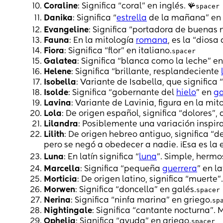
Coraline
: Significa “coral” en inglés. 🪸
spacer
Danika
: Significa “
estrella
de la mañana” en 
Evangeline
: Significa “portadora de buenas n
Fauna
: En la mitología
romana
, es la “diosa 
Fiora
: Significa “flor” en italiano.
spacer
Galatea
: Significa “blanca como la leche” en
Helene
: Significa “brillante, resplandeciente
Isobella
: Variante de Isabella, que signific
Isolde
: Significa “gobernante del
hielo
” en
ga
Lavina
: Variante de Lavinia, figura en la mi
Lola
: De origen español, significa “dolores”,
Lilandra
: Posiblemente una variación inspira
Lilith
: De origen hebreo antiguo, significa “d
pero se negó a obedecer a nadie. ¡Esa es la 
Luna
: En latín significa “
luna
”. Simple, hermo
Marcella
: Significa “pequeña
guerrera
” en la
Morticia
: De origen latino, significa “muerte
Morwen
: Significa “doncella” en galés.
spacer
Nerina
: Significa “ninfa marina” en griego.
sp
Nightingale
: Significa “cantante nocturna”. 
Ophelia
: Significa “ayuda” en griego.
spacer