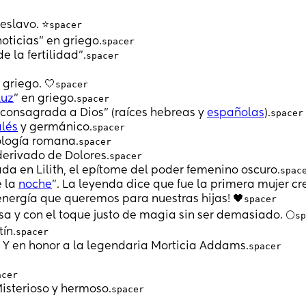
eslavo. ⭐
spacer
oticias” en griego.
spacer
de la fertilidad”.
spacer
 griego. 🤍
spacer
luz
” en griego.
spacer
a “consagrada a Dios” (raíces hebreas y
españolas
).
spacer
lés
y germánico.
spacer
tología romana.
spacer
 derivado de Dolores.
spacer
da en Lilith, el epítome del poder femenino oscuro.
spac
e la
noche
”. La leyenda dice que fue la primera mujer c
energía que queremos para nuestras hijas! 🖤
spacer
sa y con el toque justo de magia sin ser demasiado. 🌕
sp
tín.
spacer
”. Y en honor a la legendaria Morticia Addams.
spacer
acer
Misterioso y hermoso.
spacer