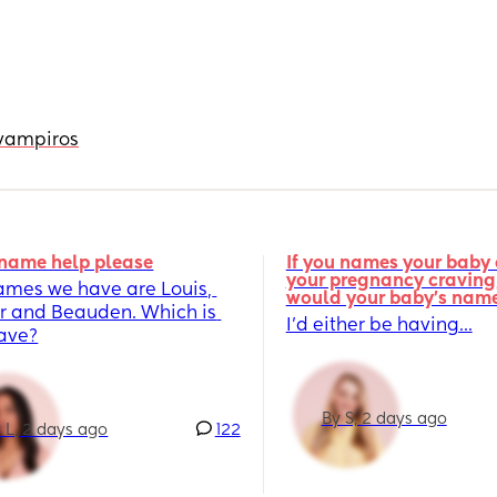
 vampiros
name help please
If you names your baby a
your pregnancy craving,
ames we have are Louis, 
would your baby's nam
r and Beauden. Which is 
I’d either be having...
fave?
By S, 2 days ago
 L, 2 days ago
122