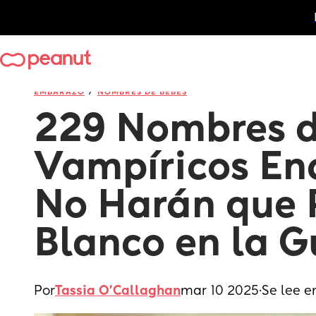
/
EMBARAZO
NOMBRES DE BEBÉS
229 Nombres d
Vampíricos En
No Harán que 
Blanco en la G
Por
Tassia O'Callaghan
mar 10 2025
·
Se lee e