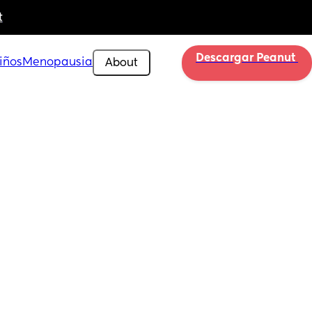
t
Descargar Peanut 
iños
Menopausia
About