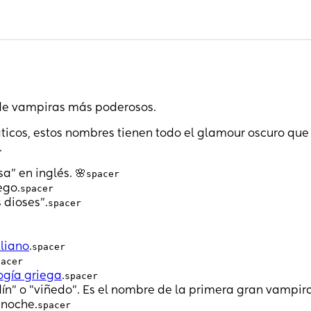
de vampiras más poderosos.
ticos, estos nombres tienen todo el glamour oscuro que
.
a” en inglés. 🌸
spacer
ego.
spacer
s dioses”.
spacer
aliano
.
spacer
pacer
ogía griega
.
spacer
ardín" o "viñedo". Es el nombre de la primera gran vampir
 noche.
spacer