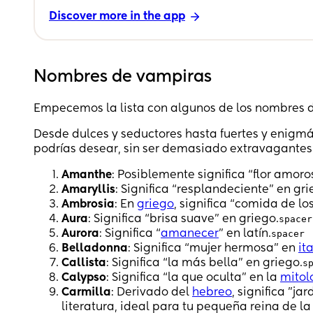
Discover more in the app
Nombres de vampiras
Empecemos la lista con algunos de los nombres 
Desde dulces y seductores hasta fuertes y enigmá
podrías desear, sin ser demasiado extravagantes
Amanthe
: Posiblemente significa “flor amoros
Amaryllis
: Significa “resplandeciente” en gri
Ambrosia
: En
griego
, significa “comida de lo
Aura
: Significa “brisa suave” en griego.
spacer
Aurora
: Significa “
amanecer
” en latín.
spacer
Belladonna
: Significa “mujer hermosa” en
it
Callista
: Significa “la más bella” en griego.
s
Calypso
: Significa “la que oculta” en la
mitol
Carmilla
: Derivado del
hebreo
, significa "j
literatura, ideal para tu pequeña reina de la