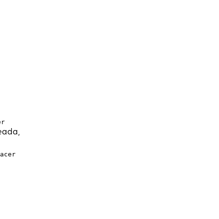
er
reada,
acer