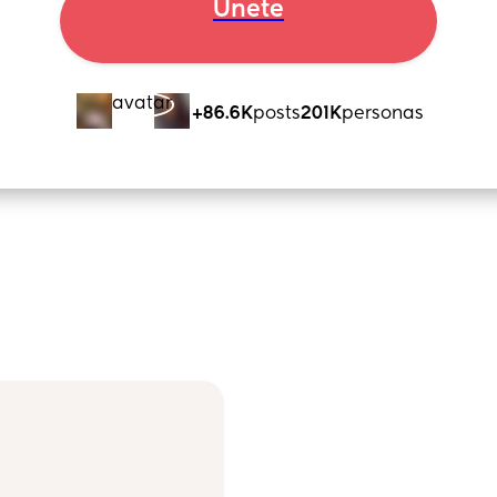
Únete
+86.6K
posts
201K
personas