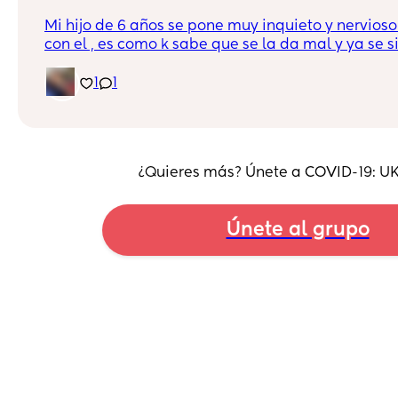
Mi hijo de 6 años se pone muy inquieto y nervios
con el , es como k sabe que se la da mal y ya se sie
sabe leer fluido aún y le cuesta mucho. Mucha ge
normal no se que hacer
1
1
¿Quieres más? Únete a COVID-19: 
Únete al grupo