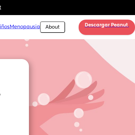
t
Descargar Peanut 
iños
Menopausia
About
s