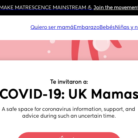
MAKE MATRESCENCE MAINSTREAM 💪 
Join the movemen
Quiero ser mamá
Embarazo
Bebés
Niñas y n
Te invitaron a:
COVID-19: UK Mama
A safe space for coronavirus information, support, and 
advice during such an uncertain time.