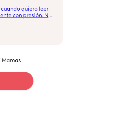
o cuando quiero leer
nte con presión. No
nte dice que es
UK Mamas