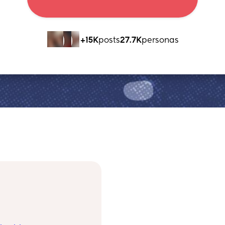
+15K
posts
27.7K
personas