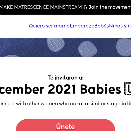
MAKE MATRESCENCE MAINSTREAM 💪 
Join the movemen
Quiero ser mamá
Embarazo
Bebés
Niñas y n
Te invitaron a:
cember 2021 Babies 
onnect with other women who are at a similar stage in lif
Únete