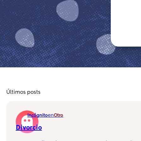
Últimos posts
en
Incógnito
Otro
Divorcio