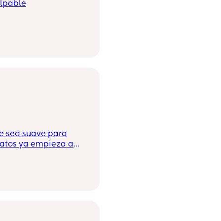
ciar y me esposo me hace sentir culpable
e sea suave para
patos ya empieza a
 que sean cómodos.