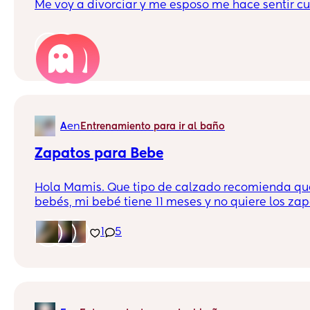
Me voy a divor
2
en
A
Entrenamiento para ir al baño
Zapatos para Bebe
Hola Mamis. Que tipo de calzado recomienda qu
bebés, mi bebé tiene 11 meses y no quiere los za
dar sus primeros pasos y ya quiero ponerle unos
Cuales usan ustedes para sus bebes?
1
5