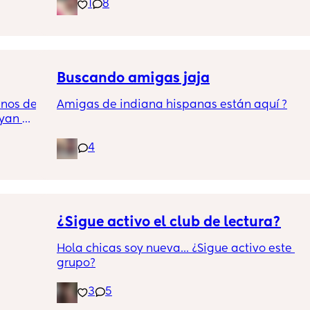
ad y 
1
8
enormes. Pero en español no ¿porque será?
mos 
s en 
ncito 
Buscando amigas jaja
o y 
a, ¡me 
os de 
Amigas de indiana hispanas están aquí ?
yan 
4
 Jajaj
¿Sigue activo el club de lectura?
Hola chicas soy nueva... ¿Sigue activo este 
grupo?
3
5