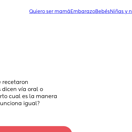
Quiero ser mamá
Embarazo
Bebés
Niñas y n
 recetaron 
dicen vía oral o 
rto cual es la manera 
funciona igual?