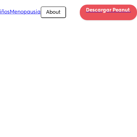
Descargar Peanut 
iños
Menopausia
About