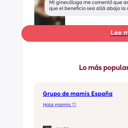
Mi ginecóloga me comentó que a
que el beneficio sea allá abajo la
Lee m
Lo más popular
Grupo de mamis España
Hola mamis 🤍
Me gustaría conocer a otras mamás d
cualquier parte de España para charl