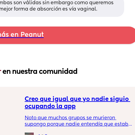
mbas son válidas sin embargo como queremos 
 mejor forma de absorción es vía vaginal.
ás en Peanut
 
en nuestra comunidad
Creo que igual que yo nadie siguio 
ocupando la app
Noto que muchos grupos se murieron 
e 
supongo porque nadie entendía que estaba 
ar, 
haciendo.. En inglés veo comunidades 