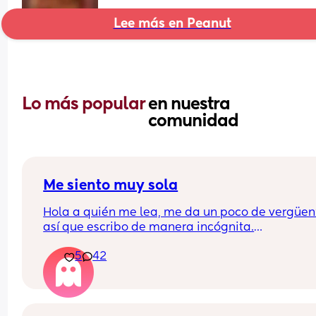
Lee más en Peanut
Lo más popular 
en nuestra 
comunidad
Me siento muy sola
Hola a quién me lea, me da un poco de vergüen
así que escribo de manera incógnita.
5
42
El caso es que siempre he sido una persona 
extremadamente extrovertida, pero actualment
me siento muy sola, y cada vez más decepciona
de las personas.