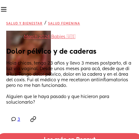
/
SALUD Y BIENESTAR
SALUD FEMENINA
en
March 2024 Babies 🇺🇸
Dolor pélvico y de caderas
Hola chicas, tengo 23 años y llevo 3 meses postparto, di a 
luz vía vaginal. Desde unos meses para acá, desde que di 
a luz. Tengo dolor pélvico, dolor en la cadera y en el área 
del coxis. Fui al médico y me recetaron antiinflamatorios 
pero no me han funcionado. 
Alguien que le haya pasado y que hicieron para 
solucionarlo?
3