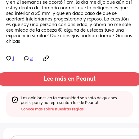
y en 21 semanas se acortó 1 cm, la dra me dijo que aún así 
estoy dentro del tamaño normal, que lo peligroso es que 
sea inferior a 25 mm, y que en dado caso de que se 
acortará iniciaríamos progesterona y reposo. La cuestión 
es que soy una persona con ansiedad, y ahora no me sale 
ese miedo de la cabeza ☹️ alguna de ustedes tuvo una 
experiencia similar? Que consejos podrían darme? Gracias 
chicas
1
3
Lee más en Peanut
Las opiniones en la comunidad son solo de quienes 
participan y no representan las de Peanut.
Conoce más sobre nuestras reglas.