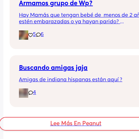
Armamos grupo de Wp?
Hay Mamás que tengan bebé de  menos de 2 añ
estén embarazadas o ya hayan parido? 
Estaría bueno armar un grupo para acompañarn
5
6
en este delirio místico Jajaj
Buscando amigas jaja
Amigas de indiana hispanas están aquí ?
4
Lee Más En Peanut