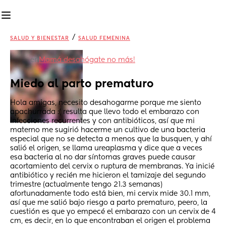
/
SALUD Y BIENESTAR
SALUD FEMENINA
en
Mamá desahógate no más!
Miedo al parto prematuro
Hola amigas, necesito desahogarme porque me siento 
apachurrada :( resulta que llevo todo el embarazo con 
infecciones recurrentes y con antibióticos, así que mi 
materno me sugirió hacerme un cultivo de una bacteria 
especial que no se detecta a menos que la busquen, y ahí 
salió el origen, se llama ureaplasma y dice que a veces 
esa bacteria al no dar síntomas graves puede causar 
acortamiento del cervix o ruptura de membranas. Ya inicié 
antibiótico y recién me hicieron el tamizaje del segundo 
trimestre (actualmente tengo 21.3 semanas) 
afortunadamente todo está bien, mi cervix mide 30.1 mm, 
así que me salió bajo riesgo a parto prematuro, peero, la 
cuestión es que yo empecé el embarazo con un cervix de 4 
cm, es decir, en lo que encontraban el origen el problema 