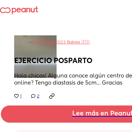
en
December 2023 Babies 🇪🇸
EJERCICIO POSPARTO
Hola chicas! Alguna conoce algún centro de
online? Tengo diastasis de 5cm… Gracias
1
2
Lee más en Peanu