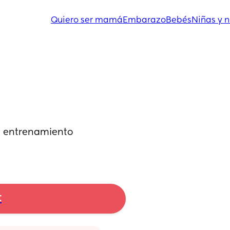
Quiero ser mamá
Embarazo
Bebés
Niñas y n
 entrenamiento 
t