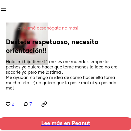
en
Mamá desahógate no más!
Destete respetuoso, necesito 
orientación!!
Hola ,mi hija tiene 14 meses me muerde siempre los 
pechos ya quiero hacer que tome menos la idea no era 
sacarle ya pero me lastima . 
Me ayudan no tengo ni idea de cómo hacer ella toma 
mucha teta ! :( no quiero que la pase mal ni yo pasarla 
mal
2
7
Lee más en Peanut