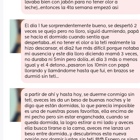
lavaba bien con jabón para no tener olor a 
leche)...entonces la 4ta semana empezó asi
El día 1 fue sorprendentemente bueno, se despertó 2 
veces se quejo pero no lloro, siguió durmiendo, papá 
se hacía el dormido cuando sentía que 
despertaba...el no tener el olor a la teti realmente la 
hizo descansar, el dia2 fue más difícil porque notaba 
mi ausencia y este día lloro diciendo mamá 3 veces, 
no duraba ni 5min pero dolía...el día 3 más o menos 
igual y el 4 detono...pasaron los 10min con papá 
llorando y llamándome hasta que fui, en brazos se 
durmió sin teti...
a partir de ahí y hasta hoy, se duerme conmigo sin 
teti, aveces les da un beso de buenas noches y le 
digo que están dormidas, lo que parecía imposible 
es una de nuestras poses favoritas, ella encima de 
mi pecho pero sin estar enganchada, cuando se 
queda dormida, la logro estirar a mi lado y aveces 
ella busca tirarse a la cama, aveces me lanza un 
beso entre dormida...y descubrimos esta nueva 
pasión por dormir juntas sin teti 💜🥹 Espero os sirva 