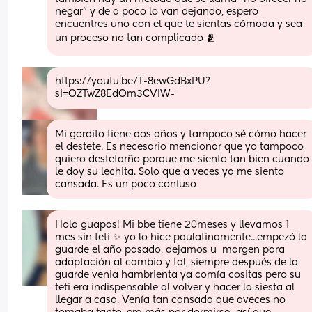
negar" y de a poco lo van dejando, espero 
encuentres uno con el que te sientas cómoda y sea 
un proceso no tan complicado 🫂
https://youtu.be/T-8ewGdBxPU?
si=OZTwZ8EdOm3CVIW-
Mi gordito tiene dos años y tampoco sé cómo hacer 
el destete. Es necesario mencionar que yo tampoco 
quiero destetarño porque me siento tan bien cuando 
le doy su lechita. Solo que a veces ya me siento 
cansada. Es un poco confuso
Hola guapas! Mi bbe tiene 20meses y llevamos 1 
mes sin teti ✨️ yo lo hice paulatinamente...empezó la 
guarde el año pasado, dejamos u  margen para 
adaptación al cambio y tal, siempre después de la 
guarde venia hambrienta ya comía cositas pero su 
teti era indispensable al volver y hacer la siesta al 
llegar a casa. Venía tan cansada que aveces no 