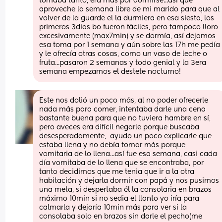
tomaba tanto, era más por dormirse...así que 
aproveche la semana libre de mi marido para que al 
volver de la guarde el la durmiera en esa siesta, los 
primeros 3dias bo fueron fáciles, pero tampoco lloro 
excesivamente (max7min) y se dormía, así dejamos 
esa toma por 1 semana y aún sobre las 17h me pedía 
y le ofrecía otras cosas, como un vaso de leche o 
fruta...pasaron 2 semanas y todo genial y la 3era 
semana empezamos el destete nocturno!
Este nos dolió un poco más, al no poder ofrecerle 
nada más para comer, intentaba darle una cena 
bastante buena para que no tuviera hambre en sí, 
pero aveces era difícil negarle porque buscaba 
desesperadamente,  ayudo un poco explicarle que 
estaba llena y no debía tomar más porque 
vomitaria de lo llena...así fue esa semana, casi cada 
día vomitaba de lo llena que se encontraba, por 
tanto decidimos que me tenia que ir a la otra 
habitación y dejarla dormir con papá y nos pusimos 
una meta, si despertaba él la consolaria en brazos 
máximo 10min si no sedia el llanto yo iría para 
calmarla y dejaría 10min más para ver si la 
consolaba solo en brazos sin darle el pecho(me 