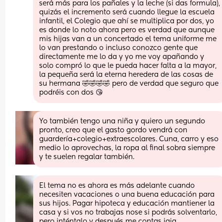
será más para los pañales y la leche (si das formula), 
quizás el incremento será cuando llegue la escuela 
infantil, el Colegio que ahí se multiplica por dos, yo 
es donde lo noto ahora pero es verdad que aunque 
mis hijas van a un concertado el tema uniforme me 
lo van prestando o incluso conozco gente que 
directamente me lo da y yo me voy apañando y 
solo compró lo que le pueda hacer falta a la mayor, 
la pequeña será la eterna heredera de las cosas de 
su hermana 🤣🤣🤣🤣 pero de verdad que seguro que 
podréis con dos 😘
Yo también tengo una niña y quiero un segundo 
pronto, creo que el gasto gordo vendrá con 
guardería+colegio+extraescolares. Cuna, carro y eso 
medio lo aprovechas, la ropa al final sobra siempre 
y te suelen regalar también.
El tema no es ahora es más adelante cuando 
necesiten vacaciones o una buena educación para 
sus hijos. Pagar hipoteca y educación mantiener la 
casa y si vos no trabajas nose si podrás solventarlo, 
pero inténtalo y después me contas jaja