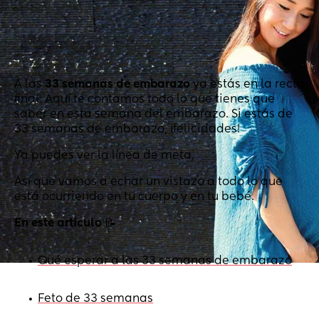
A las
33 semanas de embarazo
ya estás en la recta
final. Aquí te contamos todo lo que tienes que
saber en esta semana del embarazo. Si estás de
33 semanas de embarazo, ¡felicidades!
Ya puedes ver la línea de meta.
Así que vamos a echar un vistazo a todo lo que
está ocurriendo en tu cuerpo y en tu bebé.
En este articulo
📝
Qué esperar a las 33 semanas de embarazo
•
Feto de 33 semanas
•