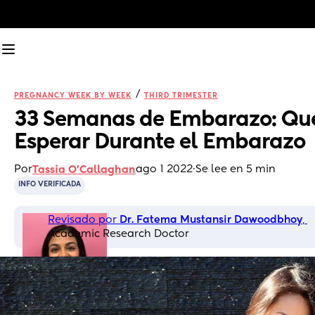
/
PREGNANCY WEEK BY WEEK
THIRD TRIMESTER
33 Semanas de Embarazo: Qué
Esperar Durante el Embarazo
Por
ago 1 2022
·
Se lee en 5 min
Tassia O'Callaghan
INFO VERIFICADA
Revisado por 
Dr. Fatema Mustansir Dawoodbhoy
, 
Academic Research Doctor