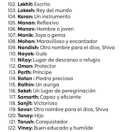
Lekhit:
Escrito
Lokesh:
Rey del mundo
Karan:
Un instrumento
Manan:
Reflexivo
Manav:
Hombre o joven
Manik:
Joya o gema
Mohan:
Maravilloso y encantador
Nandish:
Otro nombre para el dios, Shiva
Nayak:
Guía
Nilay:
Lugar de descanso o refugio
Oman:
Protector
Parth:
Príncipe
Ratan :
Piedra preciosa
Rathin:
Un auriga
Saket:
Un lugar de peregrinación
Samarth:
Capaz y eficiente
Sanjit:
Victorioso
Savar:
Otro nombre para el dios, Shiva
Tanay:
Hijo
Tarush:
Conquistador
Vinay:
Buen educado y humilde