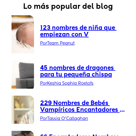
Lo más popular del blog
123 nombres de niña que 
empiezan con V
Por
Team Peanut
45 nombres de dragones 
para tu pequeña chispa
Por
Keshia Sophia Roelofs
229 Nombres de Bebés 
Vampíricos Encantadores 
(Que No Harán que Pongan 
Por
Tassia O'Callaghan
Ojos en Blanco en la 
Guardería)