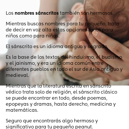
Los
nombres sánscritos
también son hermosos.
Mientras buscas nombres para tu pequeño, trata
de decir en voz alta estas opciones tanto para
niños como para niñas.
El sánscrito es un idioma antiguo y sagrado.
Es la base de los textos del hinduismo, el budismo
y el jainismo, y era un idioma común entre
diferentes pueblos en todo el sur de Asia antiguo y
medieval.
Mientras que la literatura escrita en sánscrito
védico trata solo de religión, el sánscrito clásico
se puede encontrar en todo, desde poemas,
epopeyas y dramas, hasta derecho, medicina y
matemáticas.
Seguro que encontrarás algo hermoso y
significativo para tu pequeño peanut.