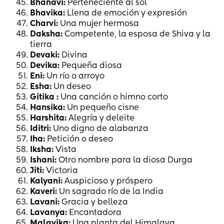
Bhanavi:
Perteneciente al sol
Bhavika:
Llena de emoción y expresión
Charvi:
Una mujer hermosa
Daksha:
Competente, la esposa de Shiva y la
tierra
Devaki:
Divina
Devika:
Pequeña diosa
Eni:
Un río o arroyo
Esha:
Un deseo
Gitika :
Una canción o himno corto
Hansika:
Un pequeño cisne
Harshita:
Alegría y deleite
Iditri:
Uno digno de alabanza
Iha:
Petición o deseo
Iksha:
Vista
Ishani:
Otro nombre para la diosa Durga
Jiti:
Victoria
Kalyani:
Auspicioso y próspero
Kaveri:
Un sagrado río de la India
Lavani:
Gracia y belleza
Lavanya:
Encantadora
Malavika:
Una planta del Himalaya