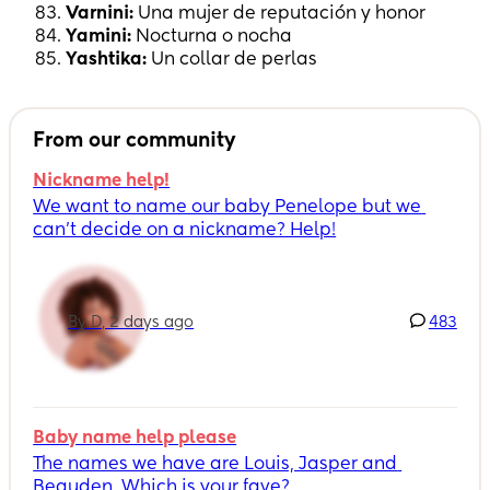
Varnini:
Una mujer de reputación y honor
Yamini:
Nocturna o nocha
Yashtika:
Un collar de perlas
From our community
Nickname help!
We want to name our baby Penelope but we 
can’t decide on a nickname? Help!
By D, 2 days ago
483
Baby name help please
The names we have are Louis, Jasper and 
Beauden. Which is your fave?