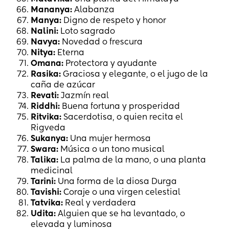
Mananya:
Alabanza
Manya:
Digno de respeto y honor
Nalini:
Loto sagrado
Navya:
Novedad o frescura
Nitya:
Eterna
Omana:
Protectora y ayudante
Rasika:
Graciosa y elegante, o el jugo de la
caña de azúcar
Revati:
Jazmín real
Riddhi:
Buena fortuna y prosperidad
Ritvika:
Sacerdotisa, o quien recita el
Rigveda
Sukanya:
Una mujer hermosa
Swara:
Música o un tono musical
Talika:
La palma de la mano, o una planta
medicinal
Tarini:
Una forma de la diosa Durga
Tavishi:
Coraje o una virgen celestial
Tatvika:
Real y verdadera
Udita:
Alguien que se ha levantado, o
elevada y luminosa