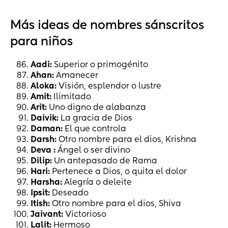
Más ideas de nombres sánscritos
para niños
Aadi:
Superior o primogénito
Ahan:
Amanecer
Aloka:
Visión, esplendor o lustre
Amit:
Ilimitado
Arit:
Uno digno de alabanza
Daivik:
La gracia de Dios
Daman:
El que controla
Darsh:
Otro nombre para el dios, Krishna
Deva :
Ángel o ser divino
Dilip:
Un antepasado de Rama
Hari:
Pertenece a Dios, o quita el dolor
Harsha:
Alegría o deleite
Ipsit:
Deseado
Itish:
Otro nombre para el dios, Shiva
Jaivant:
Victorioso
Lalit:
Hermoso