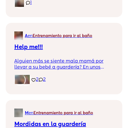
bebé tiene 2 meses y medio, me servirían
1
mucho sus recomendaciones. Abrazos a
todas!!!
A
en
Entrenamiento para ir al baño
Help me!!!
Alguien más se siente mala mamá por
llevar a su bebé a guardería? En unos
meses que regrese al trabajo la tendré que
dejar en guardería y ya estoy sufriendo :(
2
2
¿Que experiencia tienen con las
guarderías ? Y seré mala por tener que
dejarla? 🥺🥺
M
en
Entrenamiento para ir al baño
Mordidas en la guardería