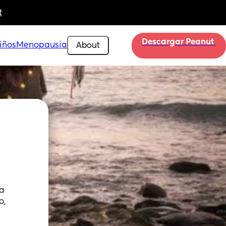
t
Descargar Peanut 
iños
Menopausia
About
a 
, 