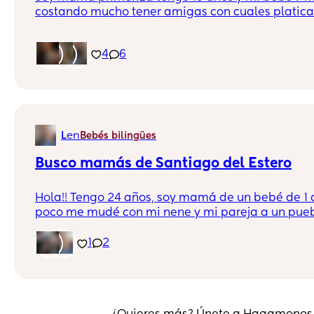
costando mucho tener amigas con cuales platica
4
6
en
L
Bebés bilingües
Busco mamás de Santiago del Estero
Hola!! Tengo 24 años, soy mamá de un bebé de 1 
poco me mudé con mi nene y mi pareja a un pueb
Estero Solo hablo con mi mamá por mensaje y no 
verdad me siento sola y buscaba algún grupo d
1
2
por acá o un grupo de mamás igual