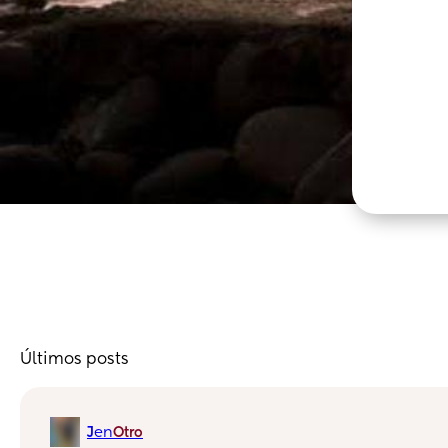
Últimos posts
en
J
Otro