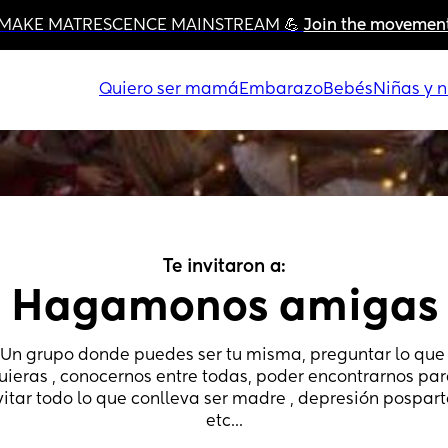
MAKE MATRESCENCE MAINSTREAM 💪 
Join the movemen
Quiero ser mamá
Embarazo
Bebés
Niñas y n
Te invitaron a:
Hagamonos amigas
Un grupo donde puedes ser tu misma, preguntar lo que 
uieras , conocernos entre todas, poder encontrarnos par
vitar todo lo que conlleva ser madre , depresión posparto
etc...