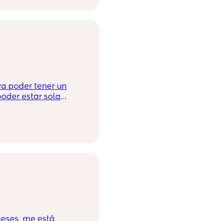
a poder tener un
oder estar sola
ya de que empiecen
n preocupaciones
hay alguna mami que
!😁🥺
eses, me está