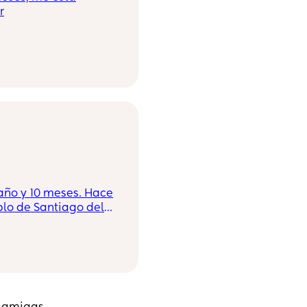
r
año y 10 meses. Hace
lo de Santiago del
salgo por acá, la
e mamas ya sea de