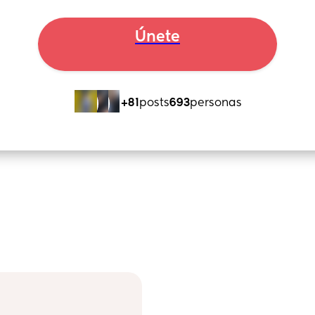
Únete
+81
posts
693
personas