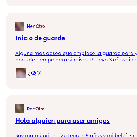
en
N
Otro
Inicio de guarde
Alguna mas desea que empiece la guarde para y
poco de tiempo para si misma? Llevo 3 años sin p
conmigo y dedicarme mi tiempo, y tengo ganas 
mis niños la guarderia para yo poder respirar si
2
1
dentro de lo posible!! Saludos desde pinto!! Si 
busque amigas, hablame que yo también busco!!
en
D
Otro
Hola alguien para aser amigas
Soy mamá primeriza tengo 19 años y mi bebé 7 m