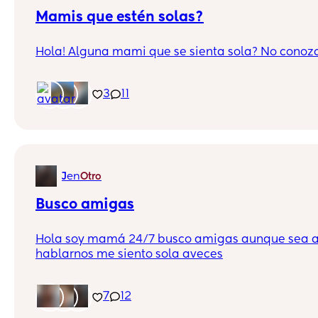
Mamis que estén solas?
Hola! Alguna mami que se sienta sola? No conozc
3
11
en
J
Otro
Busco amigas
Hola soy mamá 24/7 busco amigas aunque sea al
hablarnos me siento sola aveces
7
12