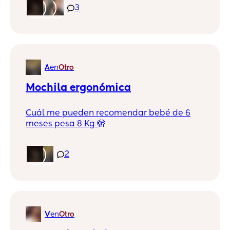
completamentaria pero ya lleva 5 días
3
que inicie y no quiere absolutamente nada
ni probar, tengo de guía una nutricionista
de bbes y su pediatra solo me dicen que
paciencia 😖 pero me cuesta cada que
intento y no logro que pruebe. Ya intenté
A
en
Otro
triturado y con el pedacito. Alguien que me
de más consejos, quien le paso lo mismo y
Mochila ergonómica
como logro que pruebe 🙏🏻.
Cuál me pueden recomendar bebé de 6
meses pesa 8 Kg 🫣
2
V
en
Otro