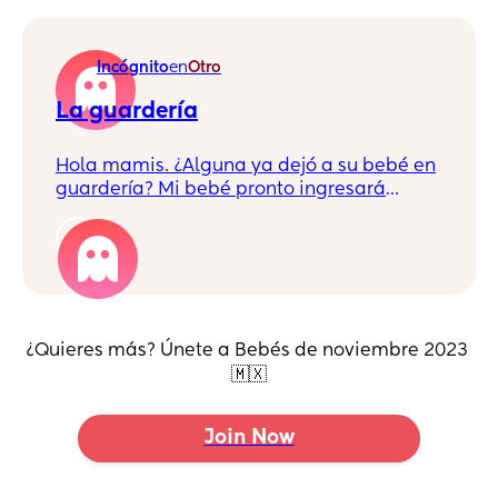
Incógnito
en
Otro
La guardería
Hola mamis. ¿Alguna ya dejó a su bebé en
guardería? Mi bebé pronto ingresará
porque yo ya voy a regresar a trabajar y
me siento super super triste. Solo pienso en
1
todo el tiempo que no la voy a ver y en
todo lo que me voy a perder 😞
¿Quieres más? Únete a Bebés de noviembre 2023 
🇲🇽
Join Now