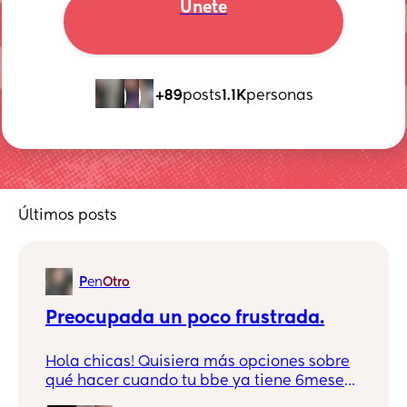
Únete
+89
posts
1.1K
personas
Últimos posts
P
en
Otro
Preocupada un poco frustrada.
Hola chicas! Quisiera más opciones sobre
qué hacer cuando tu bbe ya tiene 6meses
y tienes que iniciar la alimentación