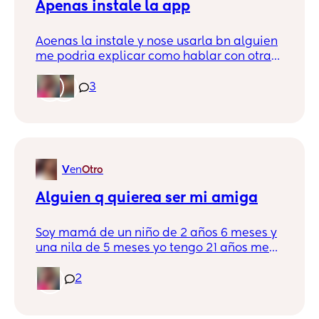
Apenas instale la app
Aoenas la instale y nose usarla bn alguien
me podria explicar como hablar con otras
mamas esq me aparese q me saludan
pero no me deja ver o mandarles mensaje
3
ni nd asi no le entiendo 🥺 ayuda x favor
V
en
Otro
Alguien q quierea ser mi amiga
Soy mamá de un niño de 2 años 6 meses y
una nila de 5 meses yo tengo 21 años me
gusta de todo un poco tengo un
emprendimiento de postres me pueden
2
mandar mensaje 5631022780 ❤️🥺