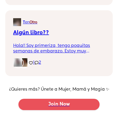
T
en
Otro
Algún libro??
Hola!! Soy primeriza, tengo poquitas
semanas de embarazo. Estoy muy
emocionada. Pero no he encontrado un
libro que me guíe de una forma mágica y
1
2
linda. ¿Tienes alguna recomendación? :D
gracias!!
¿Quieres más? Únete a Mujer, Mamá y Magia ✨
Join Now