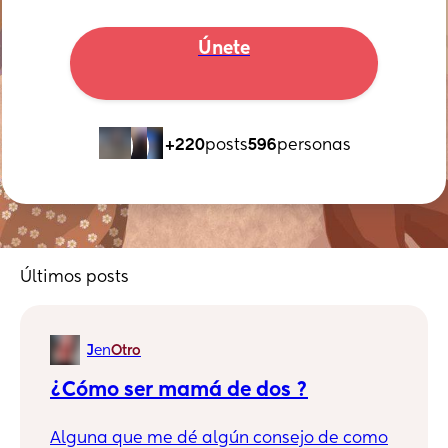
Únete
+220
posts
596
personas
Últimos posts
J
en
Otro
¿Cómo ser mamá de dos ?
Alguna que me dé algún consejo de como