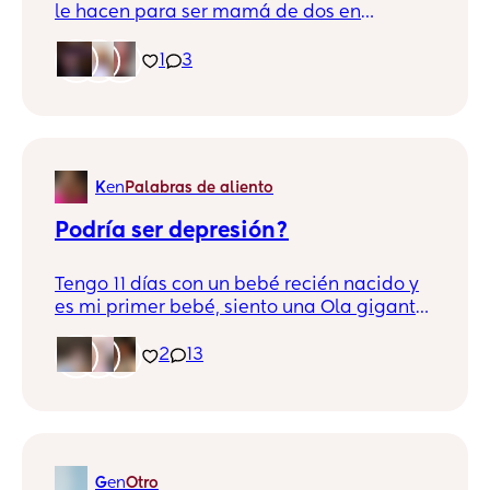
le hacen para ser mamá de dos en
cuestión de los berrinches al mismo
tiempo, como sacan tiempo para ustedes ?
1
3
K
en
Palabras de aliento
Podría ser depresión?
Tengo 11 días con un bebé recién nacido y
es mi primer bebé, siento una Ola gigante
de emociones, vivo con mi suegra y nos
llevamos mal hipocresía por las cuatro
2
13
esquina, ahora mismo no puedo mudarme
porque no tengo mi familia cerca y mi
esposo solo se queda callado cuando su
madre y yo discutimos! Desde que salí
embarazada esa llama de amor eh
G
en
Otro