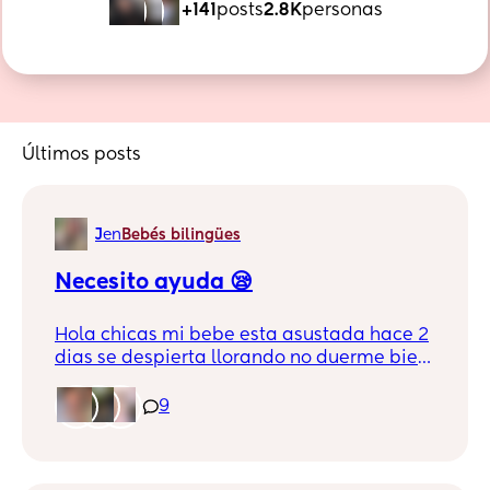
+141
posts
2.8K
personas
Últimos posts
J
en
Bebés bilingües
Necesito ayuda 😪
Hola chicas mi bebe esta asustada hace 2
dias se despierta llorando no duerme bien
todo le irrita a veces ni la teti la consuela
da brincos cuando duerme,
9
definitivamente ella esta asustada y ahora
nose que hacer para llamar su ánimo de
nuevo, a alguien ya le pasó esto y me