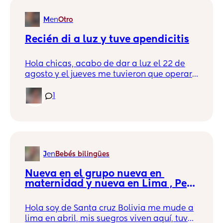
pueda ayudar o aconseja please! 😪🙏🏼
Estoy muy triste es mi primer bebé y
M
en
Otro
también tengo miedo 🥺
Recién di a luz y tuve apendicitis
Hola chicas, acabo de dar a luz el 22 de
agosto y el jueves me tuvieron que operar
nuevamente por apendicitis y una hernia.
Estuve muy asustada porque mi cuerpo ya
1
había pasado por mucho, pero ya me
estoy recuperando. A alguna le ha
pasado?
J
en
Bebés bilingües
Nueva en el grupo nueva en 
maternidad y nueva en Lima , Perú 
🥹
Hola soy de Santa cruz Bolivia me mude a
lima en abril, mis suegros viven aquí, tuve