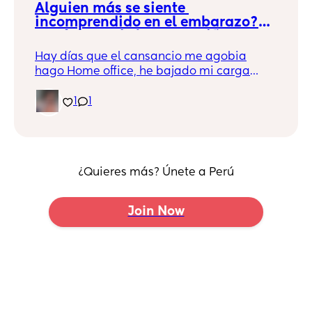
Alguien más se siente 
incomprendido en el embarazo?? 
Y más cuando hay otro niño en 
casa??
Hay días que el cansancio me agobia
hago Home office, he bajado mi carga
laboral, pero sigo haciendo labores de la
casa y estar con mi hijo pero a veces es
1
1
demasiado
¿Quieres más? Únete a Perú
Join Now