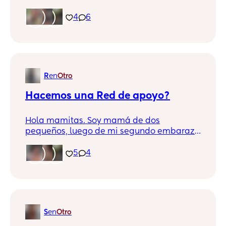
a mi primer bebé hace 2 meses y que
puedo decirles me siento super solita a
4
6
pesar de que tengo todo el apoyo de la
familia de mi pareja, estoy aqui en este
grupo para hacer nuevas amistades
espero encontrar un lindo círculo de
amistad, actualmente vivo en Lima, Breña.
R
en
Otro
Hacemos una Red de apoyo?
Hola mamitas. Soy mamá de dos
pequeños, luego de mi segundo embarazo
mi vida social se volvió casi nula, pero no
importa, siempre podemos volver a
5
4
empezar. Y si creamos un WhatsApp o nos
seguimos en redes para conversar, contar
nuestro día...o darnos apoyo emocional?
Soy de Lima :)
S
en
Otro