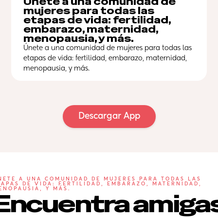
Únete a una comunidad de 
mujeres para todas las 
etapas de vida: fertilidad, 
embarazo, maternidad, 
menopausia, y más.
Únete a una comunidad de mujeres para todas las 
etapas de vida: fertilidad, embarazo, maternidad, 
menopausia, y más.
Descargar App
NETE A UNA COMUNIDAD DE MUJERES PARA TODAS LAS 
TAPAS DE VIDA: FERTILIDAD, EMBARAZO, MATERNIDAD, 
ENOPAUSIA, Y MÁS.
Encuentra amigas