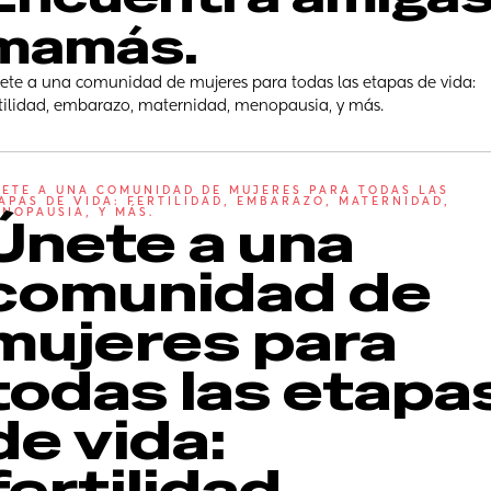
mamás.
ete a una comunidad de mujeres para todas las etapas de vida: 
rtilidad, embarazo, maternidad, menopausia, y más.
ETE A UNA COMUNIDAD DE MUJERES PARA TODAS LAS 
APAS DE VIDA: FERTILIDAD, EMBARAZO, MATERNIDAD, 
NOPAUSIA, Y MÁS.
Únete a una 
comunidad de 
mujeres para 
todas las etapas
de vida: 
fertilidad, 