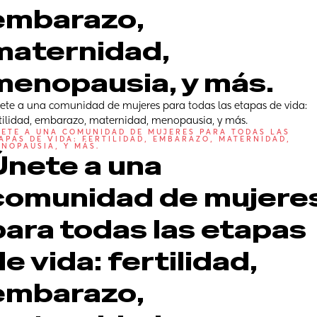
embarazo, 
maternidad, 
menopausia, y más.
ete a una comunidad de mujeres para todas las etapas de vida: 
rtilidad, embarazo, maternidad, menopausia, y más.
ETE A UNA COMUNIDAD DE MUJERES PARA TODAS LAS 
APAS DE VIDA: FERTILIDAD, EMBARAZO, MATERNIDAD, 
NOPAUSIA, Y MÁS.
Únete a una 
comunidad de mujeres
para todas las etapas 
e vida: fertilidad, 
embarazo, 