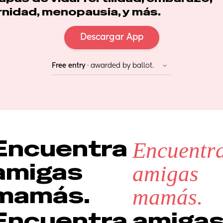
nidad, menopausia, y más.
Descargar App
Free entry
 · awarded by ballot. 
Encuentra 
Encuentra
amigas 
amigas 
mamás.
mamás.
Encuentra amigas