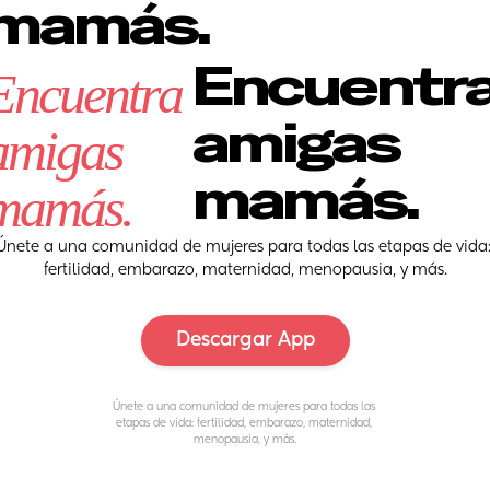
mamás.
Encuentra
Encuentra 
amigas 
amigas 
mamás.
mamás.
Únete a una comunidad de mujeres para todas las etapas de vida:
fertilidad, embarazo, maternidad, menopausia, y más.
Descargar App
Únete a una comunidad de mujeres para todas las 
etapas de vida: fertilidad, embarazo, maternidad, 
menopausia, y más.