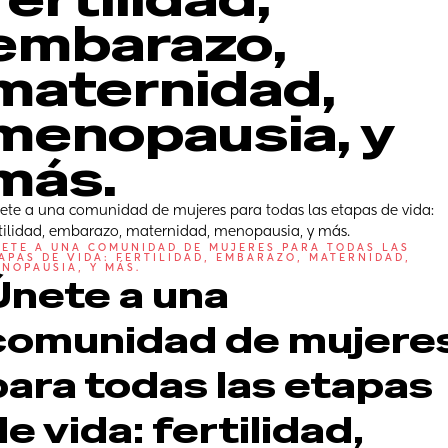
embarazo, 
maternidad, 
menopausia, y 
más.
ete a una comunidad de mujeres para todas las etapas de vida: 
rtilidad, embarazo, maternidad, menopausia, y más.
ETE A UNA COMUNIDAD DE MUJERES PARA TODAS LAS 
APAS DE VIDA: FERTILIDAD, EMBARAZO, MATERNIDAD, 
NOPAUSIA, Y MÁS.
Únete a una 
comunidad de mujeres
para todas las etapas 
e vida: fertilidad, 