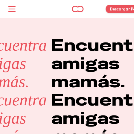
Descargar P
Encuentr
uentra 
amigas 
gas 
mamás.
más.
Encuentr
uentra 
amigas 
gas 