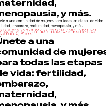
maternidad, 
menopausia, y más.
ete a una comunidad de mujeres para todas las etapas de vida: 
rtilidad, embarazo, maternidad, menopausia, y más.
ETE A UNA COMUNIDAD DE MUJERES PARA TODAS LAS 
APAS DE VIDA: FERTILIDAD, EMBARAZO, MATERNIDAD, 
NOPAUSIA, Y MÁS.
Únete a una 
comunidad de mujeres
para todas las etapas 
e vida: fertilidad, 
embarazo, 
maternidad, 
menopausia, y más.