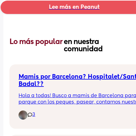
Lee más en Peanut
Lo más popular 
en nuestra 
comunidad
Mamis por Barcelona? Hospitalet/Sant
Badal??
Hola a todas! Busco a mamis de Barcelona para i
parque con los peques, pasear, contarnos nuestr
penas y alegrias! Tengo un peque de casi 20 me
3
y soy mama en solitario, ahora mismo sigo 
asimilando la perdida de amistades tan grande
he sufrido, y al no poderme apoyar en la pareja
siento bastante sola... A pesar de tener un niño 