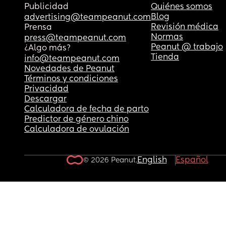
👏🏾
Publicidad
Quiénes somos
Blog
advertising@teampeanut.com
Revisión médica
Prensa
Normas
press@teampeanut.com
Peanut @ trabajo
¿Algo más?
Tienda
info@teampeanut.com
Novedades de Peanut
Términos y condiciones
Privacidad
Descargar
Calculadora de fecha de parto
Predictor de género chino
Calculadora de ovulación
English
Español
© 2026 Peanut.