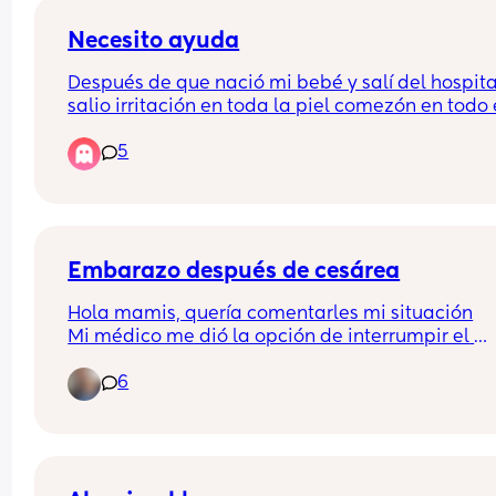
maravillosos y suuper divertido creo que ambos
disfrutariamos mas si pudiesemos compartir con
Necesito ayuda
otras familias :)
Después de que nació mi bebé y salí del hospita
salio irritación en toda la piel comezón en todo e
cuerpo como si tuviera alergia pero no es alergia
5
Que hago?
Embarazo después de cesárea
Hola mamis, quería comentarles mi situación
Mi médico me dió la opción de interrumpir el 
embarazo
6
Hace ya 2 años tuve una cesárea y estoy 
embarazada ya de casi 12 semanas
Tengo riesgo de que se desprenda la placenta, s
rompa el útero o que la placenta se pegue a la 
cicatriz de la cesárea. Todo esto por la cesárea 