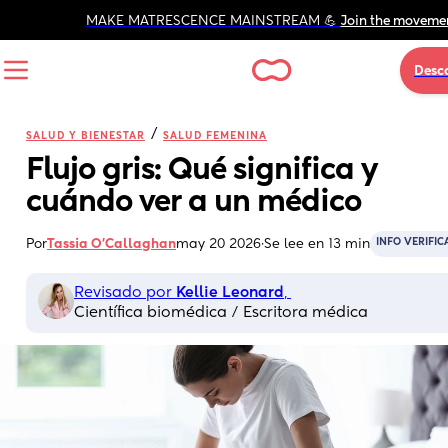
MAKE MATRESCENCE MAINSTREAM 💪 
Join the moveme
Desc
/
SALUD Y BIENESTAR
SALUD FEMENINA
Flujo gris: Qué significa y 
cuándo ver a un médico
INFO VERIFIC
Por
Tassia O'Callaghan
may 20 2026
·
Se lee en 13 min
Revisado por 
Kellie Leonard
, 
Científica biomédica / Escritora médica