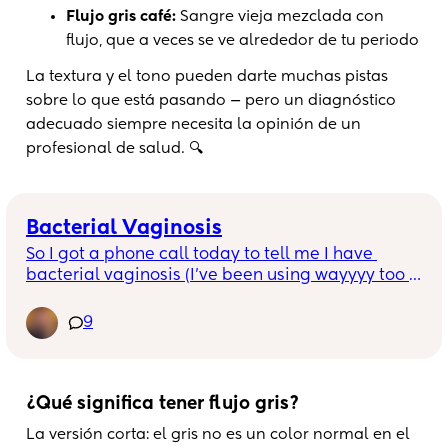
Flujo gris café:
Sangre vieja mezclada con
flujo, que a veces se ve alrededor de tu periodo
La textura y el tono pueden darte muchas pistas
sobre lo que está pasando — pero un diagnóstico
adecuado siempre necesita la opinión de un
profesional de salud. 🔍
Bacterial Vaginosis
So I got a phone call today to tell me I have 
bacterial vaginosis (I’ve been using wayyyy too 
many bath bombs😂). I’ve been prescribe gel 
that goes up but I’m still scared as Google says it 
9
can cause low birthweight and preterm labour. 
Anyone else had experience with bacterial 
vaginosis while pregnant?
¿Qué significa tener flujo gris?
La versión corta: el gris no es un color normal en el