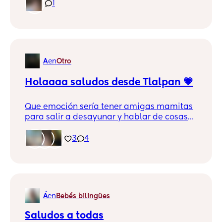
sur de la ciudad? Además estoy buscando
1
si conocen alguno donde tengan un
enfoque dirigido a los padres, siento que a
mí esposo le ayudaría mucho, a la fecha le
da miedo ver a bebés pequeños, siente
que son muy frágiles. Cualquier
A
en
Otro
información es bienvenida, gracias ☺️
Holaaaa saludos desde Tlalpan 💗
Que emoción sería tener amigas mamitas
para salir a desayunar y hablar de cosas
de mujer sin que te estén juzgando
3
4
Á
en
Bebés bilingües
Saludos a todas