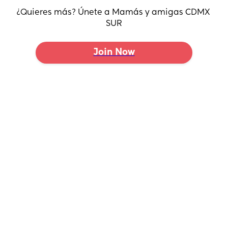
tiempo de maternidad en el trabajo etc..
¿Quieres más? Únete a Mamás y amigas CDMX 
agradeceré mucho lo que puedan
SUR
compartir, mil gracias!
Join Now