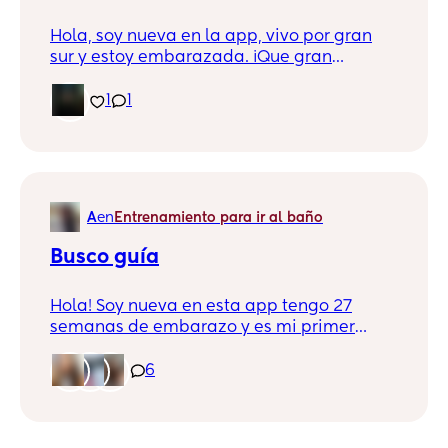
Hola, soy nueva en la app, vivo por gran
sur y estoy embarazada. ¡Que gran
oportunidad el estar en contacto con otras
mamis en el sur! ☺️ Espero leerlas por acá y
1
1
llegar a conocerlas muy pronto.
A
en
Entrenamiento para ir al baño
Busco guía
Hola! Soy nueva en esta app tengo 27
semanas de embarazo y es mi primer
bebé y siento que no tengo nada listo y
que ya debería estar preparada, alguien
6
tiene una especie de lista de que tiene que
pasar antes de que nazca el bebé? Tipo
tener hospital, tener maleta, haber pedido