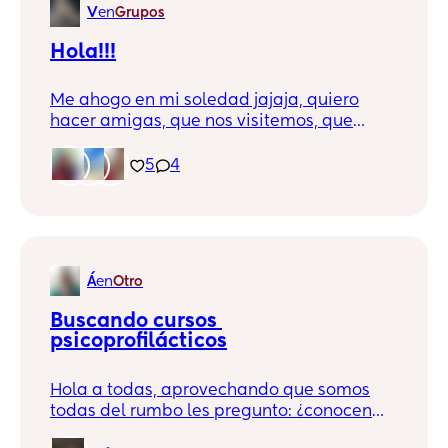
V
en
Grupos
Hola!!!
Me ahogo en mi soledad jajaja, quiero
hacer amigas, que nos visitemos, que
salgamos, que nos echemos porras.
5
4
Á
en
Otro
Buscando cursos 
psicoprofilácticos
Hola a todas, aprovechando que somos
todas del rumbo les pregunto: ¿conocen
donde dan cursos psicoprofilácticos en el