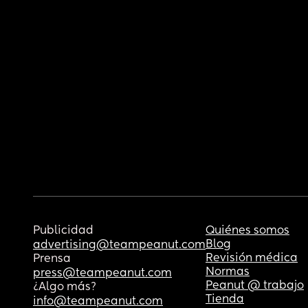
Publicidad
Quiénes somos
Blog
advertising@teampeanut.com
Revisión médica
Prensa
Normas
press@teampeanut.com
Peanut @ trabajo
¿Algo más?
Tienda
info@teampeanut.com