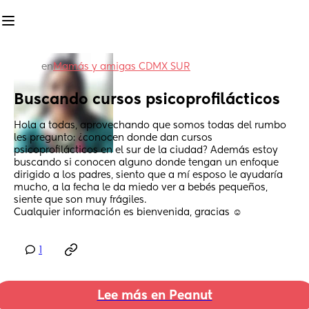
en
Mamás y amigas CDMX SUR
Buscando cursos psicoprofilácticos
Hola a todas, aprovechando que somos todas del rumbo 
les pregunto: ¿conocen donde dan cursos 
psicoprofilácticos en el sur de la ciudad? Además estoy 
buscando si conocen alguno donde tengan un enfoque 
dirigido a los padres, siento que a mí esposo le ayudaría 
mucho, a la fecha le da miedo ver a bebés pequeños, 
siente que son muy frágiles. 
Cualquier información es bienvenida, gracias ☺️
1
Lee más en Peanut