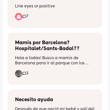
Line eyes or positive
7
Mamis por Barcelona? 
Hospitalet/Sants-Badal??
Hola a todas! Busco a mamis de 
Barcelona para ir al parque con los 
peques, pasear, contarnos nuestras 
3
penas y alegrias! Tengo un peque de 
casi 20 meses y soy mama en solitario, 
ahora mismo sigo asimilando la 
perdida de amistades tan grande que 
he sufrido, y al no poderme apoyar en la 
pareja me siento bastante sola... A 
Necesito ayuda
pesar de tener un niño maravillosos y 
Después de que nació mi bebé y salí del 
suuper divertido creo que ambos 