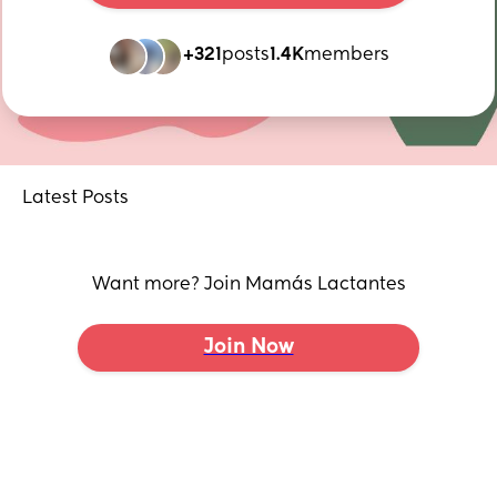
+321
posts
1.4K
members
Latest Posts
Want more? Join Mamás Lactantes
Join Now